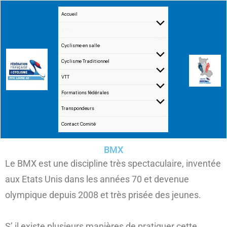
Aller
Accueil
au
BMX
contenu
Cyclisme en salle
Cyclisme Traditionnel
VTT
Formations fédérales
Transpondeurs
Contact Comité
BMX
Le BMX est une discipline très spectaculaire, inventée
aux Etats Unis dans les années 70 et devenue
olympique depuis 2008 et très prisée des jeunes.
S’ il existe plusieurs manières de pratiquer cette