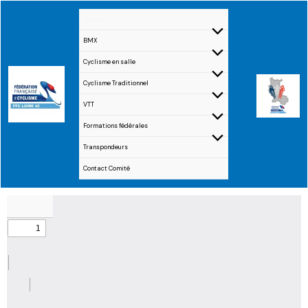
Aller
Accueil
au
BMX
contenu
Cyclisme en salle
Cyclisme Traditionnel
VTT
Formations fédérales
Transpondeurs
Contact Comité