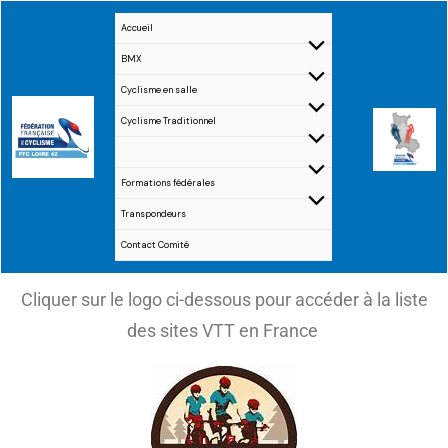
Aller
Accueil
au
BMX
contenu
Cyclisme en salle
Cyclisme Traditionnel
VTT
Formations fédérales
Transpondeurs
Contact Comité
Cliquer sur le logo ci-dessous pour accéder à la liste
des sites VTT en France