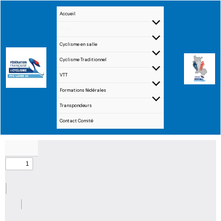
Aller
Accueil
au
BMX
contenu
Cyclisme en salle
Cyclisme Traditionnel
VTT
Formations fédérales
Transpondeurs
Contact Comité