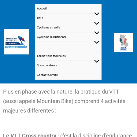
Aller
Accueil
au
BMX
contenu
Cyclisme en salle
Cyclisme Traditionnel
VTT
Formations fédérales
Transpondeurs
Contact Comité
Plus en phase avec la nature, la pratique du VTT
(aussi appelé Mountain Bike) comprend 4 activités
majeures différentes :
Le VTT Cross country
:
c’est la discipline d’endurance