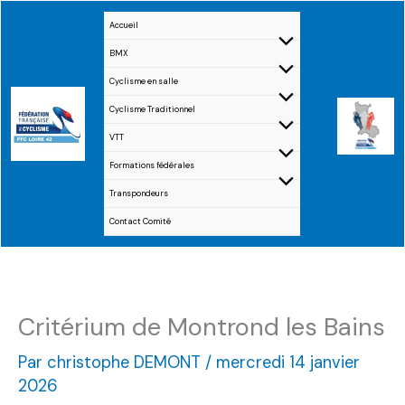
Aller
Accueil
au
BMX
contenu
Cyclisme en salle
Cyclisme Traditionnel
VTT
Formations fédérales
Transpondeurs
Contact Comité
Critérium de Montrond les Bains
Par
christophe DEMONT
/
mercredi 14 janvier
2026