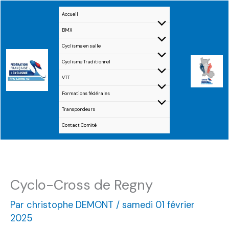
Aller
Accueil
au
BMX
contenu
Cyclisme en salle
Cyclisme Traditionnel
VTT
Formations fédérales
Transpondeurs
Contact Comité
Cyclo-Cross de Regny
Par
christophe DEMONT
/
samedi 01 février
2025