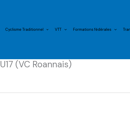
Cyclisme Traditionnel
VTT
Formations fédérales
Tra
 U17 (VC Roannais)