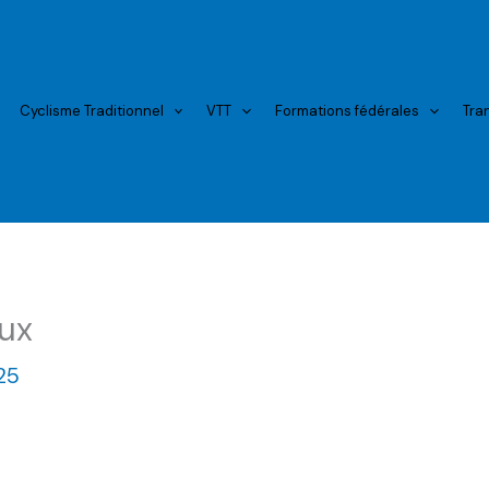
Cyclisme Traditionnel
VTT
Formations fédérales
Tra
aux
25