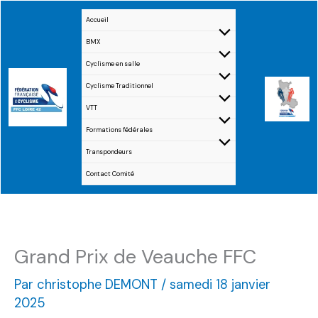
Aller
Accueil
au
BMX
contenu
Cyclisme en salle
Cyclisme Traditionnel
VTT
Formations fédérales
Transpondeurs
Contact Comité
Grand Prix de Veauche FFC
Par
christophe DEMONT
/
samedi 18 janvier
2025