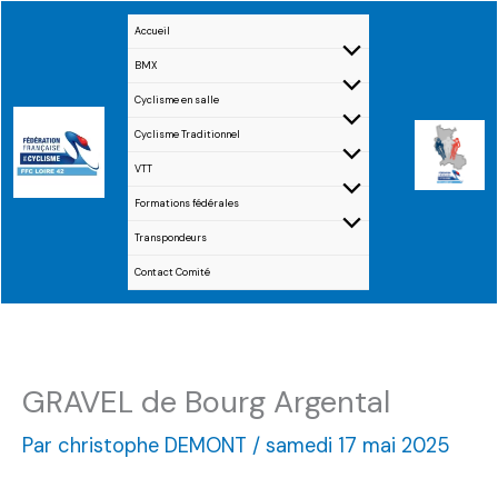
Aller
Accueil
au
BMX
contenu
Cyclisme en salle
Cyclisme Traditionnel
VTT
Formations fédérales
Transpondeurs
Contact Comité
GRAVEL de Bourg Argental
Par
christophe DEMONT
/
samedi 17 mai 2025