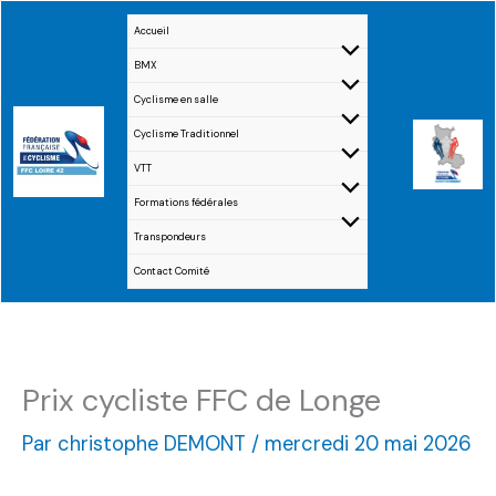
Aller
Accueil
au
BMX
contenu
Cyclisme en salle
Cyclisme Traditionnel
VTT
Formations fédérales
Transpondeurs
Contact Comité
Prix cycliste FFC de Longe
Par
christophe DEMONT
/
mercredi 20 mai 2026