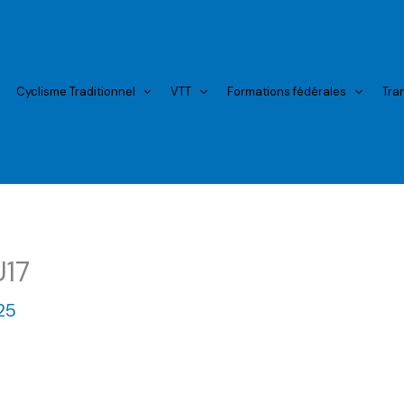
Cyclisme Traditionnel
VTT
Formations fédérales
Tra
U17
25