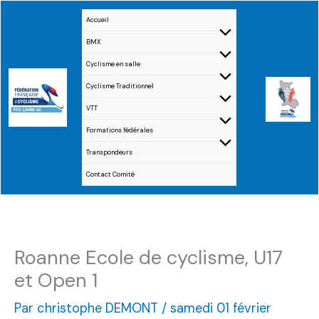
Aller
Accueil
au
BMX
contenu
Cyclisme en salle
Cyclisme Traditionnel
VTT
Formations fédérales
Transpondeurs
Contact Comité
Roanne Ecole de cyclisme, U17
et Open 1
Par
christophe DEMONT
/
samedi 01 février