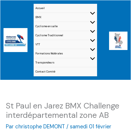
Aller
Accueil
au
BMX
contenu
Cyclisme en salle
Cyclisme Traditionnel
VTT
Formations fédérales
Transpondeurs
Contact Comité
St Paul en Jarez BMX Challenge
interdépartemental zone AB
Par
christophe DEMONT
/
samedi 01 février