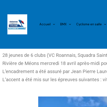
Aller
au
contenu
Accueil
BMX
Cyclisme en salle
28 jeunes de 6 clubs (VC Roannais, Squadra Sain
Rivière de Méons mercredi 18 avril après-midi po
L’encadrement a été assuré par Jean Pierre Lauren
L’accent a été mis sur les épreuves suivantes : vi