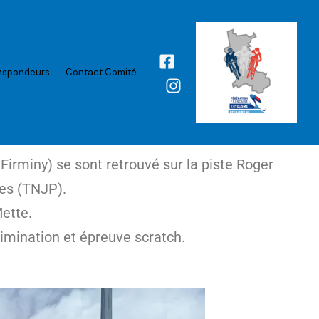
nspondeurs
Contact Comité
irminy) se sont retrouvé sur la piste Roger
tes (TNJP).
Mette.
limination et épreuve scratch.