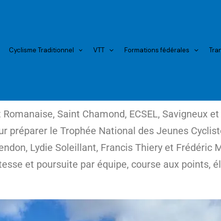
Cyclisme Traditionnel
VTT
Formations fédérales
Tra
t Romanaise, Saint Chamond, ECSEL, Savigneux et F
ur préparer le Trophée National des Jeunes Cyclis
don, Lydie Soleillant, Francis Thiery et Frédéric 
tesse et poursuite par équipe, course aux points, é