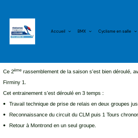
Aller
au
contenu
Accueil
BMX
Cyclisme en salle
ème
Ce 2
rassemblement de la saison s’est bien déroulé, 
Firminy 1
.
Cet entrainement s’est déroulé en 
Travail technique de prise de relais en 
Reconnaissance du circuit du CLM puis
Retour à Montrond en un seul groupe.