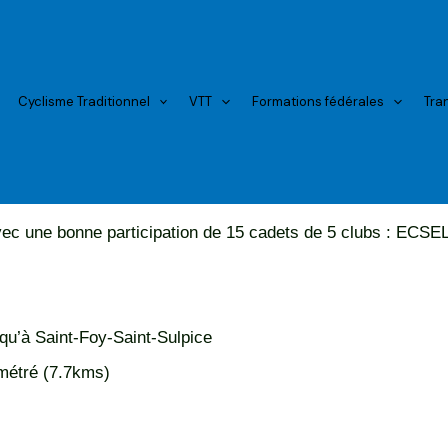
Cyclisme Traditionnel
VTT
Formations fédérales
Tra
avec
une bonne participation de 15 cadets
de 5 clubs :
ECSEL 
3 temps :
deux groupes jusqu’à Saint-Foy-Saint-Sulpice
 1 Tours chronométré (7.7kms)