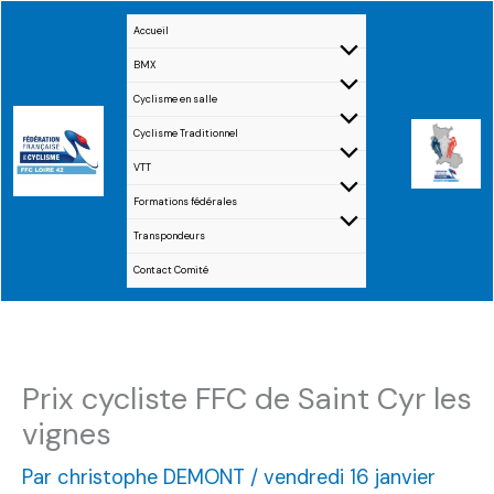
Aller
Accueil
au
BMX
contenu
Cyclisme en salle
Cyclisme Traditionnel
VTT
Formations fédérales
Transpondeurs
Contact Comité
Prix cycliste FFC de Saint Cyr les
vignes
Par
christophe DEMONT
/
vendredi 16 janvier