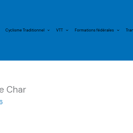
Cyclisme Traditionnel
VTT
Formations fédérales
Tra
de Char
6